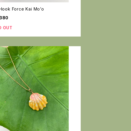
 Hook Force Kai Mo’o
,380
D OUT