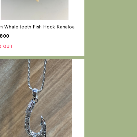
m Whale teeth Fish Hook Kanaloa
,800
D OUT