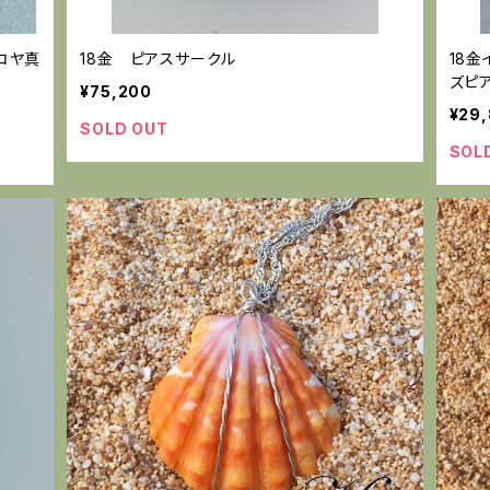
コヤ真
18金 ピアスサークル
18
ズピ
¥75,200
¥29
SOLD OUT
SOL