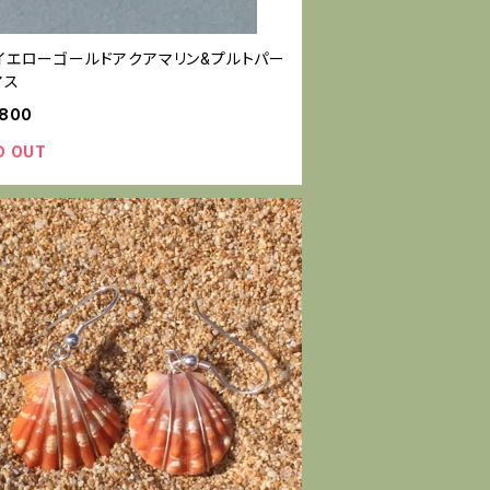
金イエローゴールドアクアマリン&プルトパー
アス
,800
D OUT