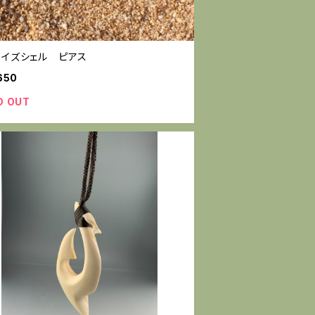
ライズシェル ピアス
650
D OUT