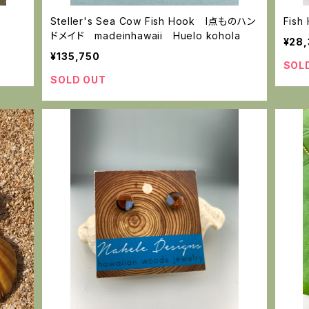
ト
Steller's Sea Cow Fish Hook I点ものハン
Fish
ドメイド madeinhawaii Huelo kohola
¥28
¥135,750
SOL
SOLD OUT